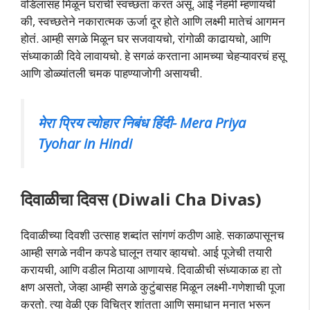
वडिलांसह मिळून घराची स्वच्छता करत असू. आई नेहमी म्हणायची
की, स्वच्छतेने नकारात्मक ऊर्जा दूर होते आणि लक्ष्मी मातेचं आगमन
होतं. आम्ही सगळे मिळून घर सजवायचो, रांगोळी काढायचो, आणि
संध्याकाळी दिवे लावायचो. हे सगळं करताना आमच्या चेहऱ्यावरचं हसू
आणि डोळ्यांतली चमक पाहण्याजोगी असायची.
मेरा प्रिय त्योहार निबंध हिंदी- Mera Priya
Tyohar in Hindi
दिवाळीचा दिवस (Diwali Cha Divas)
दिवाळीच्या दिवशी उत्साह शब्दांत सांगणं कठीण आहे. सकाळपासूनच
आम्ही सगळे नवीन कपडे घालून तयार व्हायचो. आई पूजेची तयारी
करायची, आणि वडील मिठाया आणायचे. दिवाळीची संध्याकाळ हा तो
क्षण असतो, जेव्हा आम्ही सगळे कुटुंबासह मिळून लक्ष्मी-गणेशाची पूजा
करतो. त्या वेळी एक विचित्र शांतता आणि समाधान मनात भरून