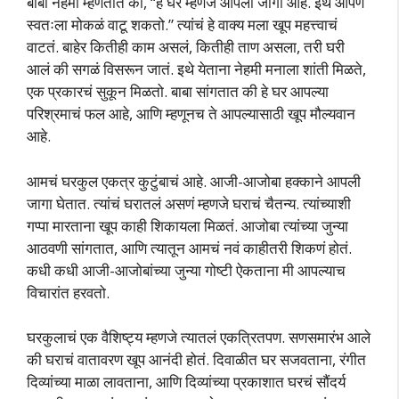
बाबा नेहमी म्हणतात की, “हे घर म्हणजे आपली जागा आहे. इथे आपण
स्वतःला मोकळं वाटू शकतो.” त्यांचं हे वाक्य मला खूप महत्त्वाचं
वाटतं. बाहेर कितीही काम असलं, कितीही ताण असला, तरी घरी
आलं की सगळं विसरून जातं. इथे येताना नेहमी मनाला शांती मिळते,
एक प्रकारचं सुकून मिळतो. बाबा सांगतात की हे घर आपल्या
परिश्रमाचं फल आहे, आणि म्हणूनच ते आपल्यासाठी खूप मौल्यवान
आहे.
आमचं घरकुल एकत्र कुटुंबाचं आहे. आजी-आजोबा हक्काने आपली
जागा घेतात. त्यांचं घरातलं असणं म्हणजे घराचं चैतन्य. त्यांच्याशी
गप्पा मारताना खूप काही शिकायला मिळतं. आजोबा त्यांच्या जुन्या
आठवणी सांगतात, आणि त्यातून आमचं नवं काहीतरी शिकणं होतं.
कधी कधी आजी-आजोबांच्या जुन्या गोष्टी ऐकताना मी आपल्याच
विचारांत हरवतो.
घरकुलाचं एक वैशिष्ट्य म्हणजे त्यातलं एकत्रितपण. सणसमारंभ आले
की घराचं वातावरण खूप आनंदी होतं. दिवाळीत घर सजवताना, रंगीत
दिव्यांच्या माळा लावताना, आणि दिव्यांच्या प्रकाशात घरचं सौंदर्य