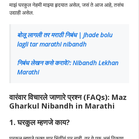
माझं घरकुल नेहमी माझ्या हृदयात असेल, जसं ते आज आहे, तसंच
उद्याही असेल.
बोलू लागली तर मराठी निबंध | Jhade bolu
lagli tar marathi nibandh
निबंध लेखन कसे करावे?: Nibandh Lekhan
Marathi
वारंवार विचारले जाणारे प्रश्न (FAQs): Maz
Gharkul Nibandh in Marathi
1. घरकुल म्हणजे काय?
घरकुल म्हणजे फक्त चार भिंतींचं घर नाही, तर ते एक असं ठिकाण