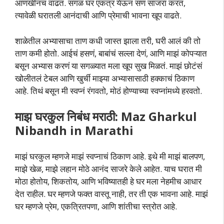
आणखीनच वाढतं. सगळं घर एकत्र येऊन सण साजरा करतं,
त्यावेळी घरातली आनंदाची आणि प्रेमाची भावना खूप वाढते.
शाळेतील अभ्यासाचा ताण कधी जास्त झाला तरी, घरी आलं की तो
ताण कमी होतो. आईचं हसणं, बाबांचं सल्ला देणं, आणि माझं कोपऱ्यात
बसून अभ्यास करणं या सगळ्यात मला खूप सुख मिळतं. माझं छोटंसं
खोलीतलं टेबल आणि खुर्ची माझ्या अभ्यासासाठी हक्काचं ठिकाण
आहे. तिथं बसून मी स्वप्नं रंगवतो, मोठं होण्याच्या स्वप्नांमध्ये हरवतो.
माझ घरकुल निबंध मराठी: Maz Gharkul
Nibandh in Marathi
माझं घरकुल म्हणजे माझं स्वप्नाचं ठिकाण आहे. इथे मी माझं बालपण,
माझे खेळ, माझे लहान मोठे आनंद साजरे केले आहेत. याच घरात मी
मोठा होतोय, शिकतोय, आणि भविष्यातही हे घर मला नेहमीच आधार
देत राहील. घर म्हणजे फक्त वास्तू नाही, तर ती एक भावना आहे. माझं
घर म्हणजे प्रेम, एकत्रितपणा, आणि शांतीचा स्त्रोत आहे.