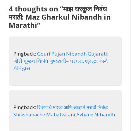
4 thoughts on “माझ घरकुल निबंध
मराठी: Maz Gharkul Nibandh in
Marathi”
Pingback:
Gouri Pujan Nibandh Gujarati:
ગૌરી પૂજન નિબંધ ગુજરાતી– પરંપરા, શ્રદ્ધા અને
ઈતિહાસ
Pingback:
शिक्षणाचे महत्त्व आणि आव्हाने मराठी निबंध:
Shikshanache Mahatva ani Avhane Nibandh